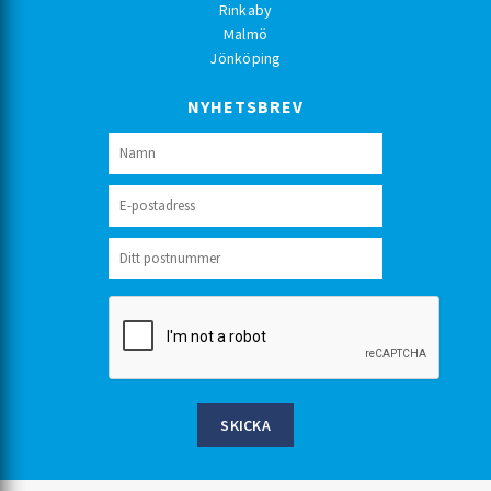
Rinkaby
Malmö
Jönköping
NYHETSBREV
SKICKA