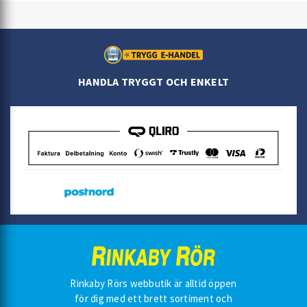
HANDLA TRYGGT OCH ENKELT
Rinkaby Rörs webbutik är alltid öppen
för dig med ett brett sortiment och