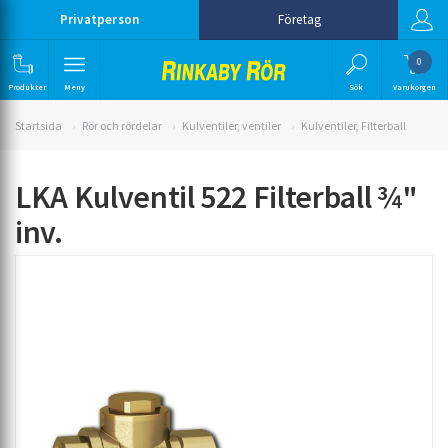
Privatperson
Företag
0
Produkter
Meny
Sök
Varukorgen
Startsida
Rör och rördelar
Kulventiler, ventiler
Kulventiler, Filterball
LKA Kulventil 522 Filterball ¾"
inv.