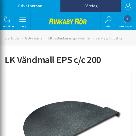
Privatperson
Företag
0
Produkter
Meny
Sök
Varukorgen
Startsida
Golvvärme
LK vattenburen golvvärme
Verktyg, Tillbehör
LK Vändmall EPS c/c 200