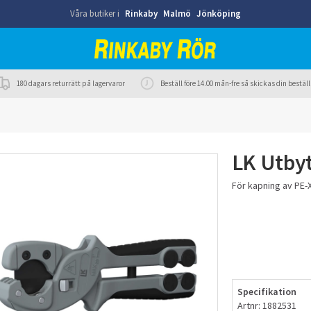
Våra butiker i
Rinkaby
Malmö
Jönköping
180 dagars returrätt på lagervaror
Beställ före 14.00 mån-fre så skickas din best
LK Utbyt
För kapning av PE-
Specifikation
Artnr: 1882531