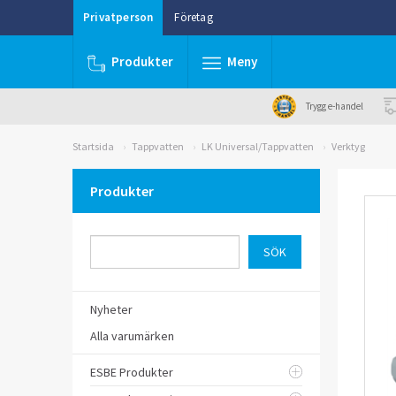
Privatperson
Företag
Produkter
Meny
Trygg e-handel
Startsida
Tappvatten
LK Universal/Tappvatten
Verktyg
Produkter
Nyheter
Alla varumärken
ESBE Produkter