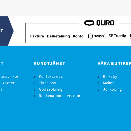
LT
BT
KUNDTJÄNST
VÅRA BUTIKE
ransvillkor
Kontakta oss
Rinkaby
ligheter
Tipsa oss
Malmö
l
Godssökning
Jönköping
Reklamation eller retur