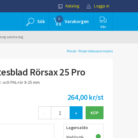
Katalog
Logga in
0
Sök
Varukorgen
0 kr
ällning samma dag
Privat - Priser inklusive moms
esblad Rörsax 25 Pro
X- och PAL-rör 8-25 mm
264,00 kr/st
-
+
Lagersaldo
Webbutik