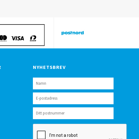
R
NYHETSBREV