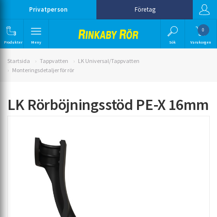
Privatperson
Företag
0
Produkter
Meny
Sök
Varukorgen
Startsida
Tappvatten
LK Universal/Tappvatten
Monteringsdetaljer för rör
LK Rörböjningsstöd PE-X 16mm