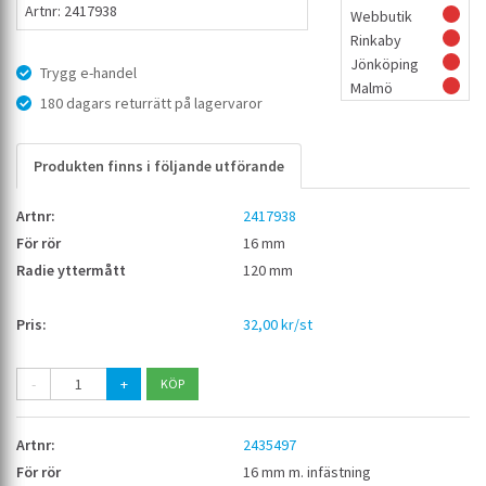
Artnr: 2417938
Webbutik
Rinkaby
Jönköping
Trygg e-handel
Malmö
180 dagars returrätt på lagervaror
Produkten finns i följande utförande
2417938
16 mm
120 mm
32,00 kr/st
-
+
2435497
16 mm m. infästning