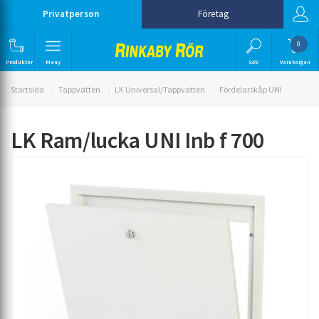
Privatperson
Företag
0
Produkter
Meny
Sök
Varukorgen
Startsida
Tappvatten
LK Universal/Tappvatten
Fördelarskåp UNI
LK Ram/lucka UNI Inb f 700