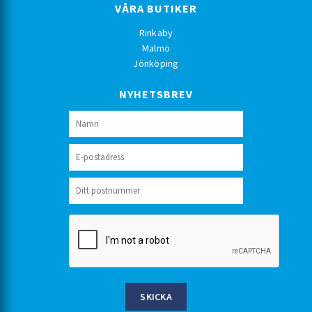
VÅRA BUTIKER
Rinkaby
Malmö
Jönköping
NYHETSBREV
SKICKA