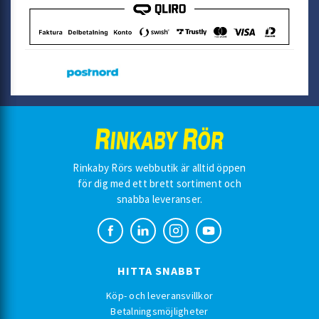
Rinkaby Rörs webbutik är alltid öppen
för dig med ett brett sortiment och
snabba leveranser.
HITTA SNABBT
Köp- och leveransvillkor
Betalningsmöjligheter