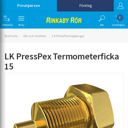
Privatperson
Företag
0
Produkter
Meny
Sök
Varukorgen
Startsida
Rör och rördelar
LK PressPex kopplingar
LK PressPex Termometerficka
15