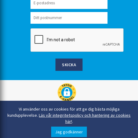
SKICKA
Rinkaby Rör AB, Box 54, 296 21 Åhus
Vi använder oss av cookies för att ge dig bästa möjliga
044-22 54 90
kundupplevelse.
Läs vår integritetspolicy och hantering av cookies
här!
.
info@rinkabyror.se
© Alla rättigheter tillhör Rinkaby Rör AB
Jag godkänner