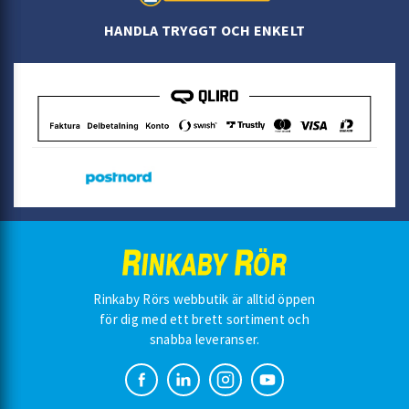
HANDLA TRYGGT OCH ENKELT
Rinkaby Rörs webbutik är alltid öppen
för dig med ett brett sortiment och
snabba leveranser.