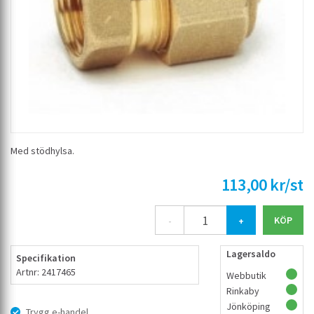
Med stödhylsa.
113,00 kr/st
-
+
Lagersaldo
Specifikation
Artnr: 2417465
Webbutik
Rinkaby
Jönköping
Trygg e-handel