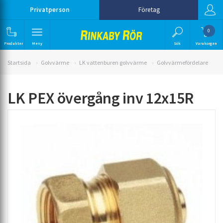
Privatperson
Företag
0
Produkter
Meny
Sök
Varukorgen
Startsida
Golvvärme
LK vattenburen golvvärme
Golvvärmefördelare
LK PEX övergång inv 12x15R