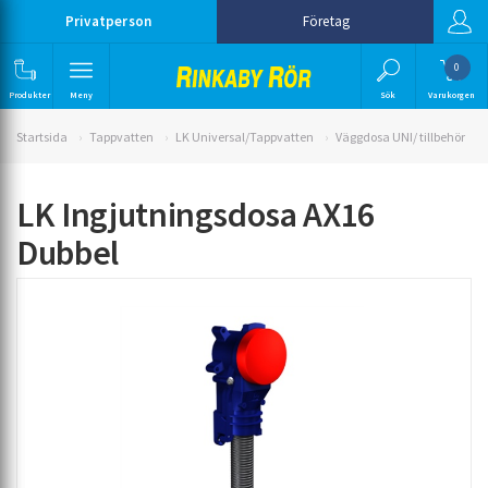
Privatperson
Företag
0
Produkter
Meny
Sök
Varukorgen
Startsida
Tappvatten
LK Universal/Tappvatten
Väggdosa UNI/ tillbehör
LK Ingjutningsdosa AX16
Dubbel