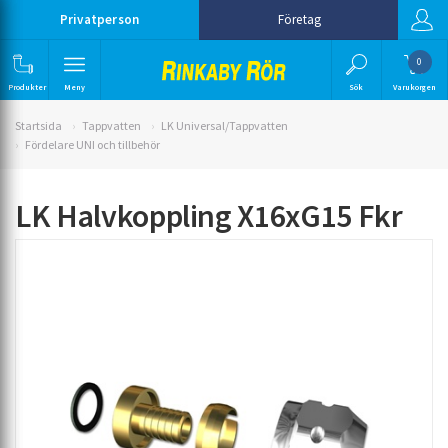
Privatperson
Företag
0
Produkter
Meny
Sök
Varukorgen
Startsida
Tappvatten
LK Universal/Tappvatten
Fördelare UNI och tillbehör
LK Halvkoppling X16xG15 Fkr