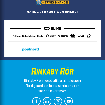
HANDLA TRYGGT OCH ENKELT
Rinkaby Rörs webbutik är alltid öppen
för dig med ett brett sortiment och
snabba leveranser.