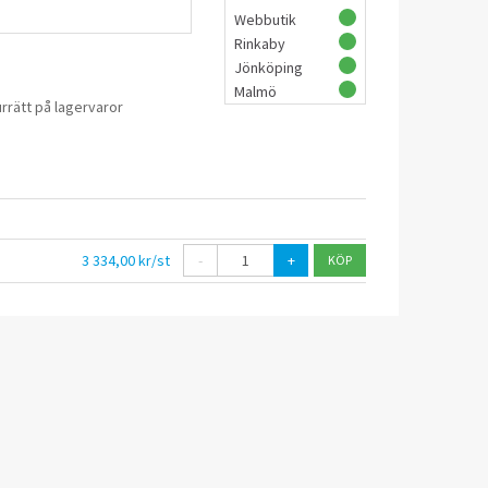
Webbutik
Rinkaby
Jönköping
Malmö
rrätt på lagervaror
3 334,00 kr/st
-
+