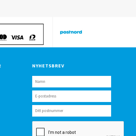
R
NYHETSBREV