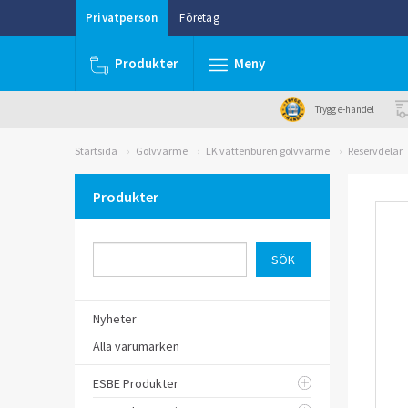
Privatperson
Företag
Produkter
Meny
Trygg e-handel
Startsida
Golvvärme
LK vattenburen golvvärme
Reservdelar
Produkter
Nyheter
Alla varumärken
ESBE Produkter