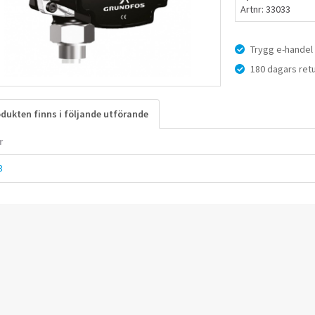
Artnr: 33033
Trygg e-handel
180 dagars retu
dukten finns i följande utförande
r
3