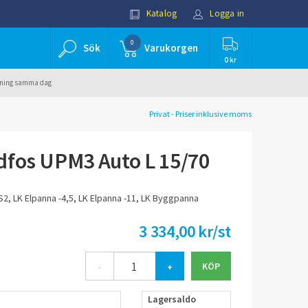
Katalog
Logga in
0
Sök
Varukorgen
0 kr
ällning samma dag
Privat - Priser inklusive moms
dfos UPM3 Auto L 15/70
2, LK Elpanna -4,5, LK Elpanna -11, LK Byggpanna
3 334,00 kr/st
-
+
Lagersaldo