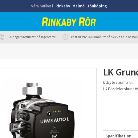
Våra butiker i
Rinkaby
Malmö
Jönköping
180 dagars returrätt på lagervaror
Beställ före 14.00 mån-fre så skickas din best
LK Grun
Utbytespump till:
LK Fördelarshunt VS
Specifikation