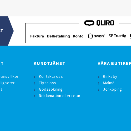
LT
BT
KUNDTJÄNST
VÅRA BUTIKE
ransvillkor
Kontakta oss
Rinkaby
ligheter
Tipsa oss
Malmö
l
Godssökning
Jönköping
Reklamation eller retur