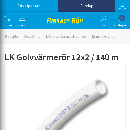
Privatperson
Företag
0
Produkter
Meny
Sök
Varukorgen
Startsida
Golvvärme
LK vattenburen golvvärme
12mm systemet
LK Golvvärmerör 12x2 / 140 m