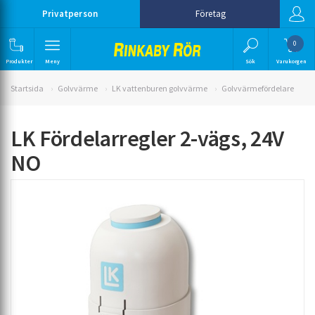
Privatperson
Företag
0
Produkter
Meny
Sök
Varukorgen
Startsida
Golvvärme
LK vattenburen golvvärme
Golvvärmefördelare
LK Fördelarregler 2-vägs, 24V
NO