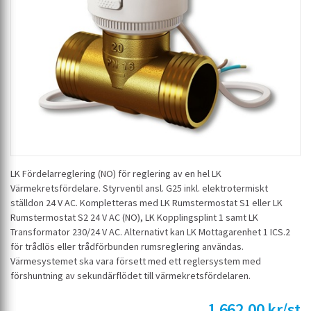
LK Fördelarreglering (NO) för reglering av en hel LK
Värmekretsfördelare. Styrventil ansl. G25 inkl. elektrotermiskt
ställdon 24 V AC. Kompletteras med LK Rumstermostat S1 eller LK
Rumstermostat S2 24 V AC (NO), LK Kopplingsplint 1 samt LK
Transformator 230/24 V AC. Alternativt kan LK Mottagarenhet 1 ICS.2
för trådlös eller trådförbunden rumsreglering användas.
Värmesystemet ska vara försett med ett reglersystem med
förshuntning av sekundärflödet till värmekretsfördelaren.
1 662,00 kr/st