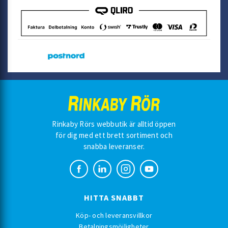
Rinkaby Rörs webbutik är alltid öppen
för dig med ett brett sortiment och
snabba leveranser.
HITTA SNABBT
Köp- och leveransvillkor
Betalningsmöjligheter