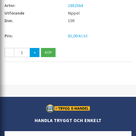
1882564
Nippel
15R
81,00 kr/st
-
+
HANDLA TRYGGT OCH ENKELT