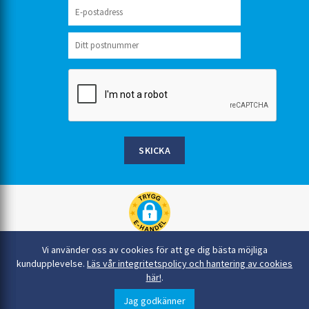
SKICKA
Rinkaby Rör AB, Box 54, 296 21 Åhus
Vi använder oss av cookies för att ge dig bästa möjliga
044-22 54 90
kundupplevelse.
Läs vår integritetspolicy och hantering av cookies
här!
.
info@rinkabyror.se
© Alla rättigheter tillhör Rinkaby Rör AB
Jag godkänner