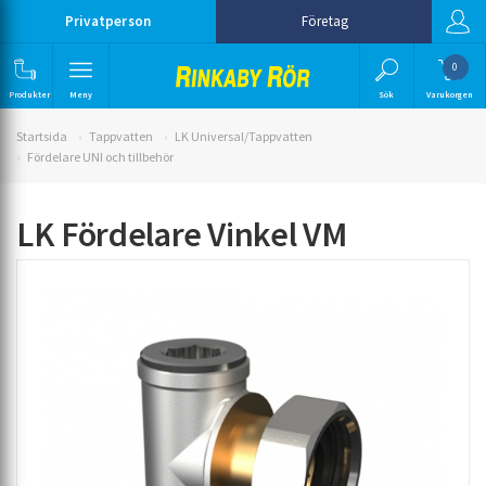
Privatperson
Företag
0
Produkter
Meny
Sök
Varukorgen
Startsida
Tappvatten
LK Universal/Tappvatten
Fördelare UNI och tillbehör
LK Fördelare Vinkel VM