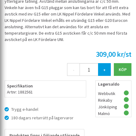
ytterligare tätning. Avstånd mellan anslutningarna är c/c 50 mm.
Vinkeln har även två G15 pluggar som kan tas bort för att få ett extra
avstick med inv G15 eller om LK Nippel Fördelare Vinkel används. Med
LK Nippel Fördelare Vinkel erhålls en utvändig G15 eller G20 Eurocon
anslutning. Alternativt kan det användas för att ansluta en
temperaturgivare. De extra G15 avsticken får c/c 50 mm med första
avsticket på en LK Fördelare UNI.
309,00 kr/st
-
+
Lagersaldo
Specifikation
Artnr: 1882561
Webbutik
Rinkaby
Jönköping
Trygg e-handel
Malmö
180 dagars returrätt på lagervaror
Produkten finns i följande utförande