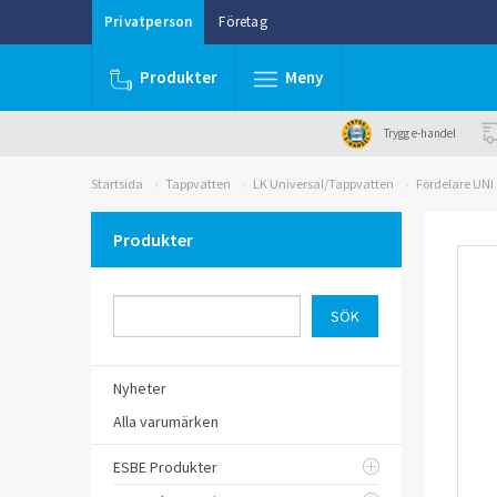
Privatperson
Företag
Produkter
Meny
Trygg e-handel
Startsida
Tappvatten
LK Universal/Tappvatten
Fördelare UNI 
Produkter
Nyheter
Alla varumärken
ESBE Produkter