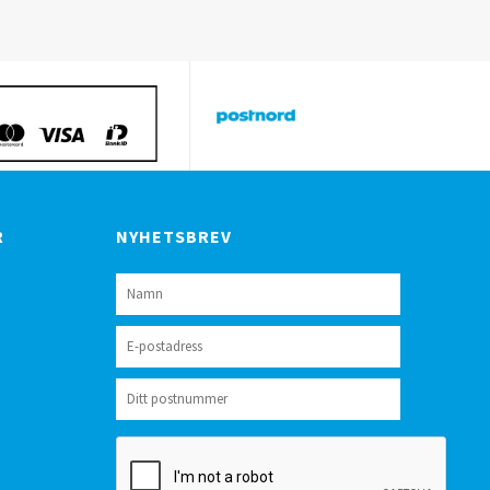
R
NYHETSBREV