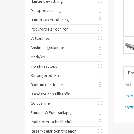
Hunter bevattning
Droppbevattning
Hunter Lagerstädning
Pool rördelar och rör
Vattenfilter
Anslutningsslangar
Mark/VA
Inomhusavlopp
Pro
Betongprodukter
Artn
Badrum och toalett
Blandare och tillbehör
1875
Golvvärme
1875
Pumpar & Pumpanlägg.
Radiatorer och tillbehör
Reservdelar och tillbehör