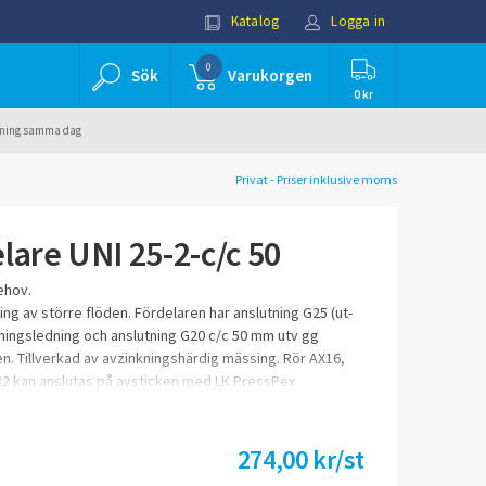
Katalog
Logga in
0
Sök
Varukorgen
0 kr
ällning samma dag
Privat - Priser inklusive moms
lare UNI 25-2-c/c 50
ehov.
ng av större flöden. Fördelaren har anslutning G25 (ut-
tningsledning och anslutning G20 c/c 50 mm utv gg
n. Tillverkad av avzinkningshärdig mässing. Rör AX16,
2 kan anslutas på avsticken med LK PressPex
ppling och för vissa dimensioner med LK
g.
274,00 kr/st