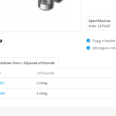
Specifikation
Artnr: 1875287
Trygg e-handel
180 dagars retu
dukten finns i följande utförande
r
Utförande
287
2 uttag
288
3 uttag