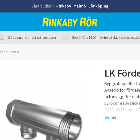
Våra butiker i
Rinkaby
Malmö
Jönköping
180 dagars returrätt på lagervaror
Beställ före 14.00 mån-fre så skickas din best
och tillbehör
LK Förde
Byggs ihop efter b
Avsedd för fördelni
och inv gg) för ma
Eurocone i avsticke
AX20, AX25 samt A3
Pressanslutningsko
Anslutningskopplin