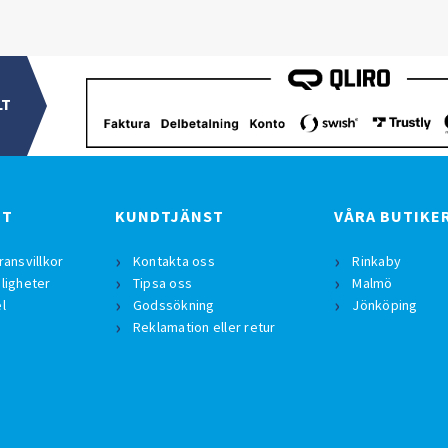
LT
BT
KUNDTJÄNST
VÅRA BUTIKE
ransvillkor
Kontakta oss
Rinkaby
ligheter
Tipsa oss
Malmö
l
Godssökning
Jönköping
Reklamation eller retur