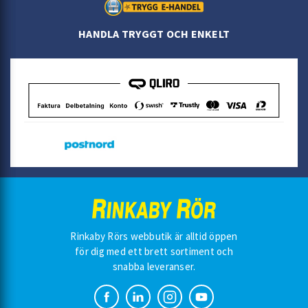
HANDLA TRYGGT OCH ENKELT
Rinkaby Rörs webbutik är alltid öppen
för dig med ett brett sortiment och
snabba leveranser.