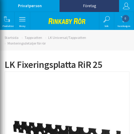
Privatperson
Företag
0
Produkter
Meny
Sök
Varukorgen
Startsida
Tappvatten
LK Universal/Tappvatten
Monteringsdetaljer för rör
LK Fixeringsplatta RiR 25