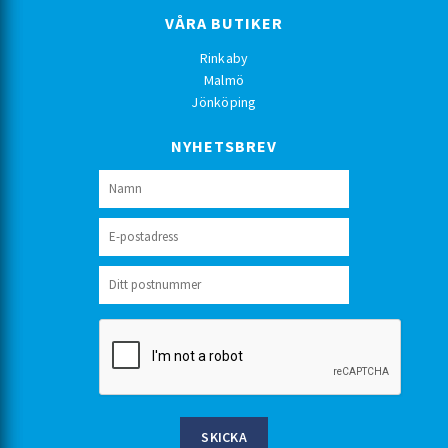
VÅRA BUTIKER
Rinkaby
Malmö
Jönköping
NYHETSBREV
SKICKA