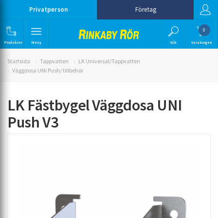
Privatperson
Företag
0
Produkter
Meny
Sök
Varukorgen
Startsida
Tappvatten
LK Universal/Tappvatten
Väggdosa UNi Push/ tillbehör
LK Fästbygel Väggdosa UNI
Push V3