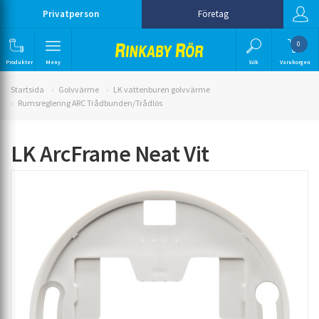
Privatperson
Företag
0
Produkter
Meny
Sök
Varukorgen
Startsida
Golvvärme
LK vattenburen golvvärme
Rumsreglering ARC Trådbunden/Trådlös
LK ArcFrame Neat Vit