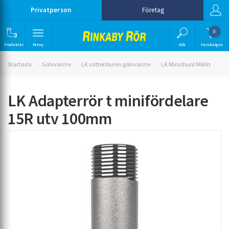
Privatperson
Företag
0
Produkter
Meny
Sök
Varukorgen
Startsida
Golvvärme
LK vattenburen golvvärme
LK Minishunt M60n
LK Adapterrör t minifördelare
15R utv 100mm