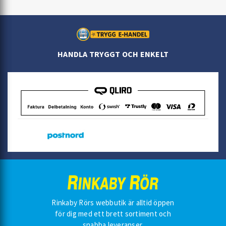
HANDLA TRYGGT OCH ENKELT
Rinkaby Rörs webbutik är alltid öppen
för dig med ett brett sortiment och
snabba leveranser.