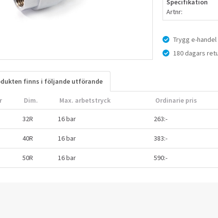
Specifikation
Artnr:
Trygg e-handel
180 dagars retu
dukten finns i följande utförande
r
Dim.
Max. arbetstryck
Ordinarie pris
32R
16 bar
263:-
40R
16 bar
383:-
50R
16 bar
590:-