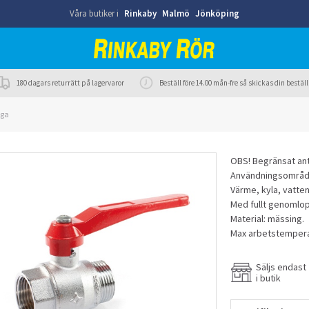
Våra butiker i
Rinkaby
Malmö
Jönköping
180 dagars returrätt på lagervaror
Beställ före 14.00 mån-fre så skickas din best
nga
OBS! Begränsat anta
Användningsområd
Värme, kyla, vatten
Med fullt genomlop
Material: mässing.
Max arbetstempera
Säljs endast
i butik