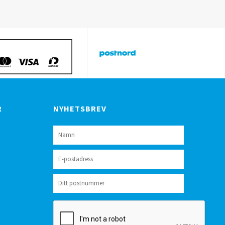
R
NYHETSBREV