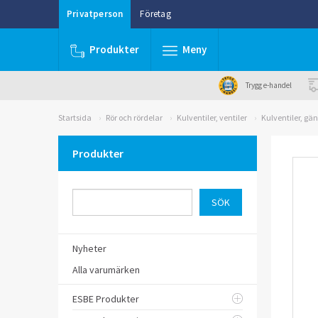
Privatperson
Företag
Produkter
Meny
Trygg e-handel
Startsida
Rör och rördelar
Kulventiler, ventiler
Kulventiler, gä
Produkter
Nyheter
Alla varumärken
ESBE Produkter