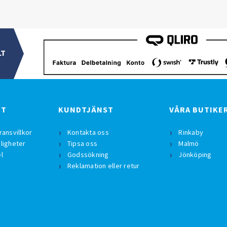
LT
BT
KUNDTJÄNST
VÅRA BUTIKE
ransvillkor
Kontakta oss
Rinkaby
ligheter
Tipsa oss
Malmö
l
Godssökning
Jönköping
Reklamation eller retur