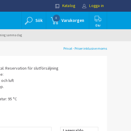
Katalog
Logga in
0
Sök
Varukorgen
0 kr
ällning samma dag
Privat - Priser inklusive moms
l. Reservation för slutförsäljning
e:
 och luft
p.
tur: 95 °C
Lagersaldo