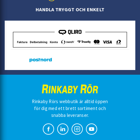
HANDLA TRYGGT OCH ENKELT
Rinkaby Rörs webbutik är alltid öppen
för dig med ett brett sortiment och
snabba leveranser.