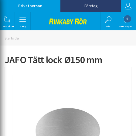
Privatperson
Företag
0
Produkter
Meny
Sök
Varukorgen
Startsida
JAFO Tätt lock Ø150 mm