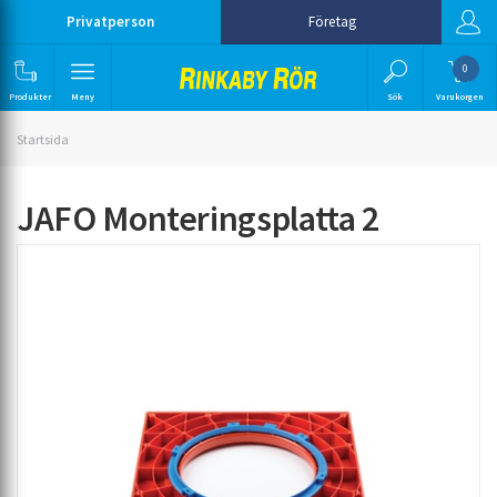
Privatperson
Företag
0
Produkter
Meny
Sök
Varukorgen
Startsida
JAFO Monteringsplatta 2