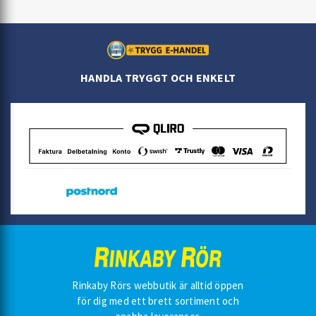
HANDLA TRYGGT OCH ENKELT
Rinkaby Rörs webbutik är alltid öppen
för dig med ett brett sortiment och