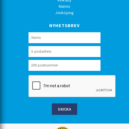
Rinkaby
Malmö
Jönköping
NYHETSBREV
SKICKA