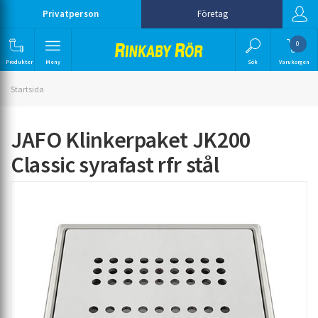
Privatperson
Företag
0
Produkter
Meny
Sök
Varukorgen
Startsida
JAFO Klinkerpaket JK200
Classic syrafast rfr stål