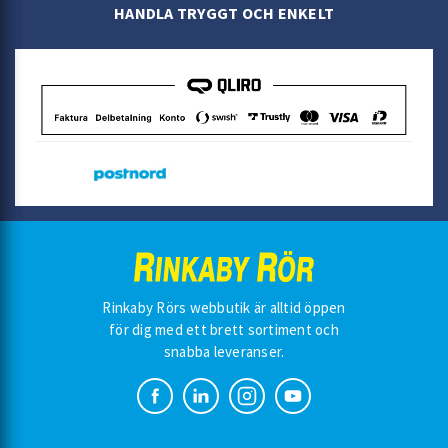
HANDLA TRYGGT OCH ENKELT
Rinkaby Rörs webbutik är alltid öppen
för dig med ett brett sortiment och
snabba leveranser.