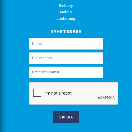
Rinkaby
Malmö
Jönköping
NYHETSBREV
SKICKA