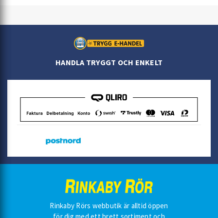
HANDLA TRYGGT OCH ENKELT
Rinkaby Rörs webbutik är alltid öppen
för dig med ett brett sortiment och