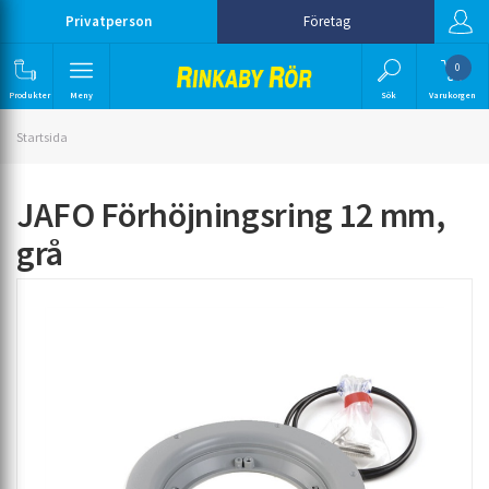
Privatperson
Företag
0
Produkter
Meny
Sök
Varukorgen
Startsida
JAFO Förhöjningsring 12 mm,
grå