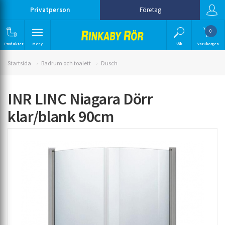
Privatperson
Företag
0
Produkter
Meny
Sök
Varukorgen
Startsida
Badrum och toalett
Dusch
INR LINC Niagara Dörr
klar/blank 90cm