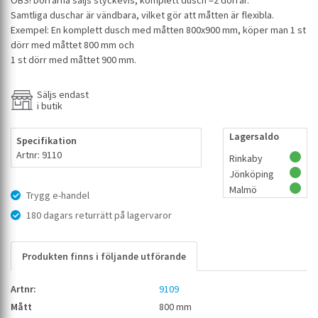
OBS! Dörrarna säljs styckevis, komplett dusch =2 dörrar.
Samtliga duschar är vändbara, vilket gör att måtten är flexibla.
Exempel: En komplett dusch med måtten 800x900 mm, köper man 1 st
dörr med måttet 800 mm och
1 st dörr med måttet 900 mm.
Säljs endast
i butik
Lagersaldo
Specifikation
Artnr: 9110
Rinkaby
Jönköping
Malmö
Trygg e-handel
180 dagars returrätt på lagervaror
Produkten finns i följande utförande
9109
800 mm