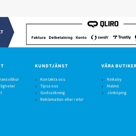
LT
BT
KUNDTJÄNST
VÅRA BUTIKE
ransvillkor
Kontakta oss
Rinkaby
ligheter
Tipsa oss
Malmö
l
Godssökning
Jönköping
Reklamation eller retur