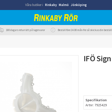
Våra butiker i
Rinkaby
Malmö
Jönköping
180 dagars returrätt på lagervaror
Beställ före 14.00 mån-fre så skickas din best
IFÖ Sign
Specifikation
Artnr: 7925429