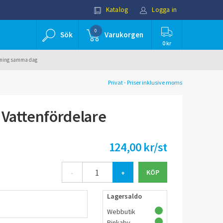
Katalog
Logga in
0
Sök
Varukorgen
0 kr
ällning samma dag
Privat - Priser inklusive moms
 Vattenfördelare
124,00 kr/st
-
+
Lagersaldo
Webbutik
Rinkaby