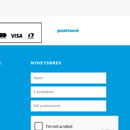
R
NYHETSBREV