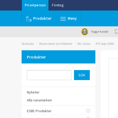
Privatperson
Företag
Produkter
Meny
Trygg e-handel
Startsida
Reservdelar och tillbehör
WC-stolar
IFÖ Sign 2006-
Produkter
Nyheter
Alla varumärken
ESBE Produkter