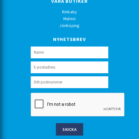
VÅRA BUTIKER
Rinkaby
Malmö
Jönköping
NYHETSBREV
SKICKA