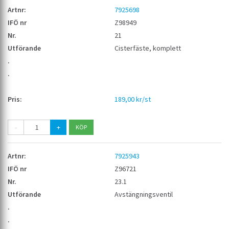
7925698
Z98949
21
Cisterfäste, komplett
189,00 kr/st
-
+
7925943
Z96721
23.1
Avstängningsventil