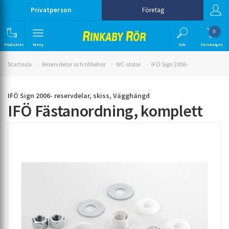
Privatperson
Företag
0
Produkter
Meny
Sök
Varukorgen
Startsida
Reservdelar och tillbehör
WC-stolar
IFÖ Sign 2006-
IFÖ Sign 2006- reservdelar, skiss, Vägghängd
IFÖ Fästanordning, komplett