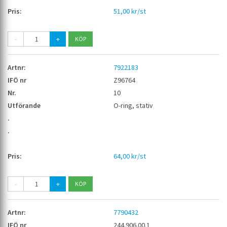
51,00 kr/st
-
+
7922183
Z96764
10
O-ring, stativ
64,00 kr/st
-
+
7790432
244.906.00.1