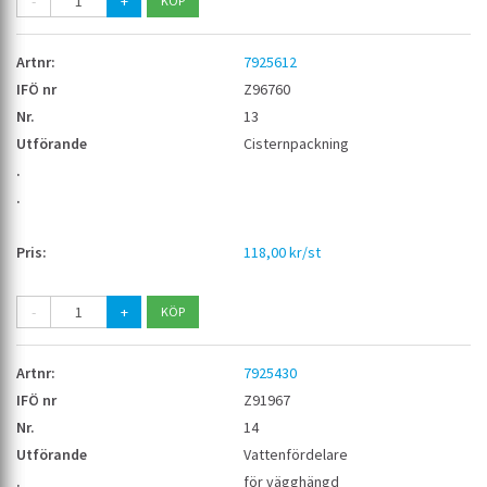
-
+
7925612
Z96760
13
Cisternpackning
118,00 kr/st
-
+
7925430
Z91967
14
Vattenfördelare
för vägghängd