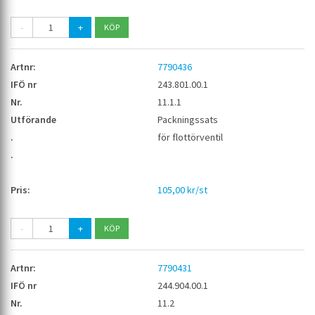
-
+
7790436
243.801.00.1
11.1.1
Packningssats
för flottörventil
105,00 kr/st
-
+
7790431
244.904.00.1
11.2