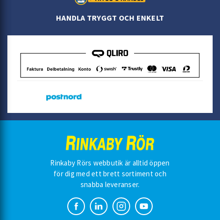
HANDLA TRYGGT OCH ENKELT
Rinkaby Rörs webbutik är alltid öppen
för dig med ett brett sortiment och
snabba leveranser.