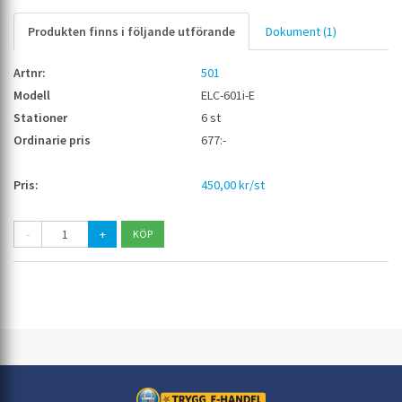
Produkten finns i följande utförande
Dokument (1)
501
ELC-601i-E
6 st
677:-
450,00 kr/st
-
+