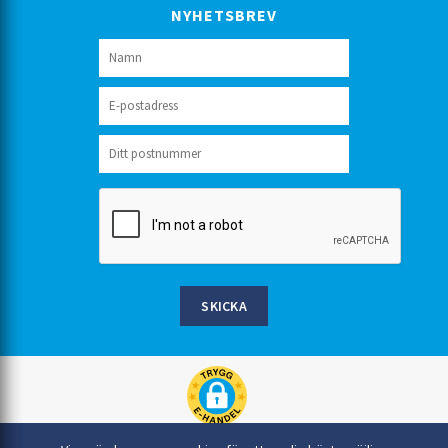
NYHETSBREV
SKICKA
Rinkaby Rör AB, Box 54, 296 21 Åhus