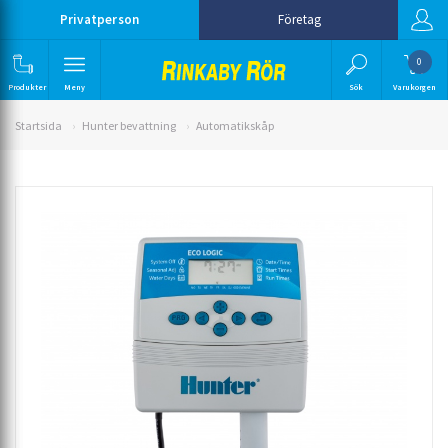
Privatperson
Företag
0
Produkter
Meny
Sök
Varukorgen
Startsida
Hunter bevattning
Automatikskåp