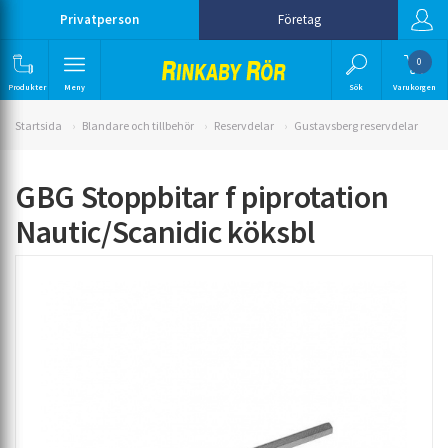
Privatperson
Företag
0
Produkter
Meny
Sök
Varukorgen
Startsida
Blandare och tillbehör
Reservdelar
Gustavsberg reservdelar
GBG Stoppbitar f piprotation
Nautic/Scanidic köksbl