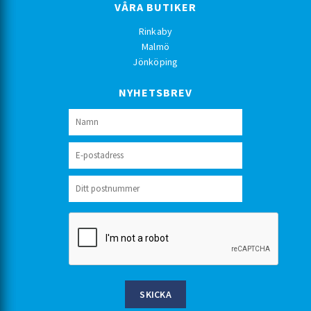
VÅRA BUTIKER
Rinkaby
Malmö
Jönköping
NYHETSBREV
SKICKA