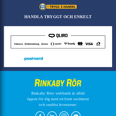
HANDLA TRYGGT OCH ENKELT
Rinkaby Rörs webbutik är alltid
öppen för dig med ett brett sortiment
och snabba leveranser.