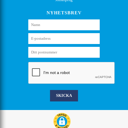
NYHETSBREV
SKICKA