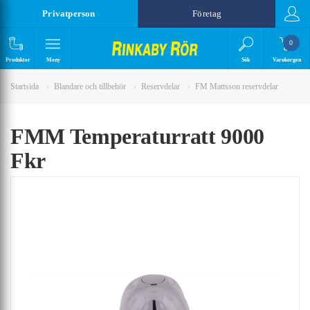
Privatperson
Företag
0
Produkter
Meny
Sök
Varukorgen
Startsida
Blandare och tillbehör
Reservdelar
FM Mattsson reservdelar
FMM Temperaturratt 9000
Fkr