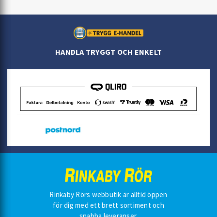
HANDLA TRYGGT OCH ENKELT
Rinkaby Rörs webbutik är alltid öppen
för dig med ett brett sortiment och
snabba leveranser.