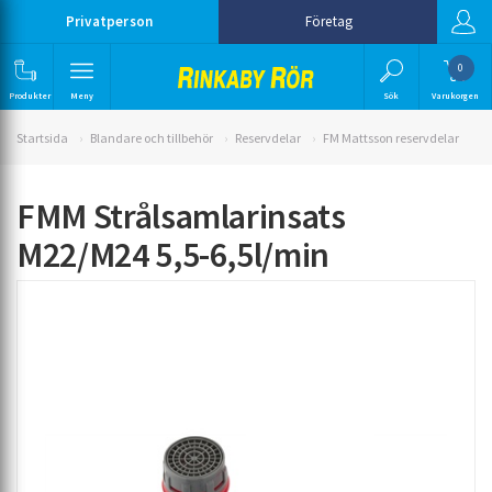
Privatperson
Företag
0
Produkter
Meny
Sök
Varukorgen
Startsida
Blandare och tillbehör
Reservdelar
FM Mattsson reservdelar
FMM Strålsamlarinsats
M22/M24 5,5-6,5l/min