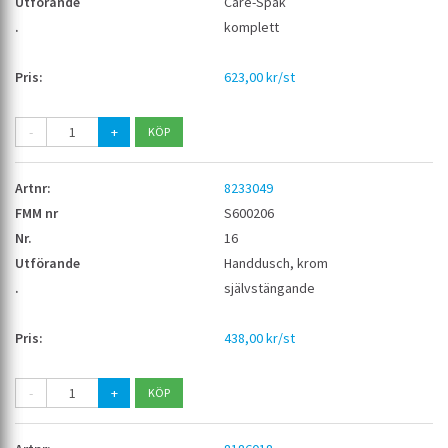
Care-Spak
komplett
623,00 kr/st
-
+
8233049
S600206
16
Handdusch, krom
självstängande
438,00 kr/st
-
+