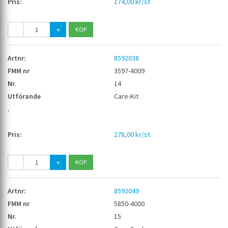
174,00 kr/st
-
+
8592038
3597-4009
14
Care-Kit
278,00 kr/st
-
+
8592049
5850-4000
15