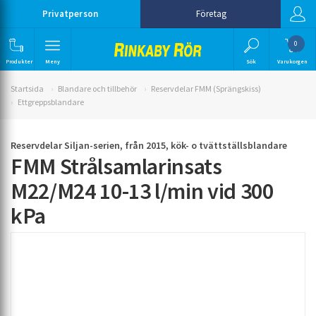
Privatperson
Företag
0
Produkter
Meny
Sök
Varukorgen
Startsida
Blandare och tillbehör
Reservdelar FMM (Sprängskiss)
Ettgreppsblandare
Reservdelar Siljan-serien, från 2015, kök- o tvättställsblandare
FMM Strålsamlarinsats
M22/M24 10-13 l/min vid 300
kPa