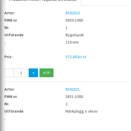
8592023
5850-1000
1
Bygelspak
110 mm
372,00 kr/st
-
+
8592021
5851-1000
2
Märkplugg o skruv