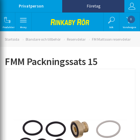
Privatperson
Företag
0
Produkter
Meny
Sök
Varukorgen
Startsida
Blandare och tillbehör
Reservdelar
FM Mattsson reservdelar
FMM Packningssats 15