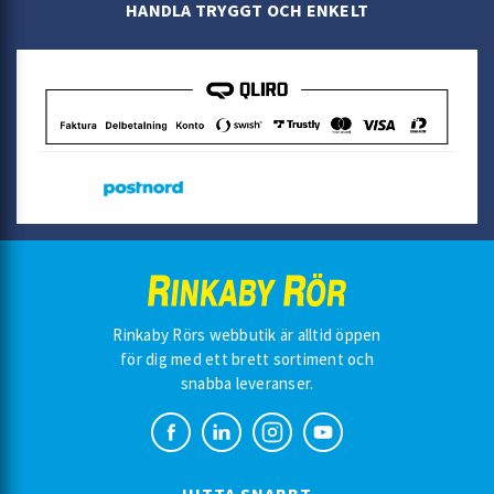
HANDLA TRYGGT OCH ENKELT
Rinkaby Rörs webbutik är alltid öppen
för dig med ett brett sortiment och
snabba leveranser.