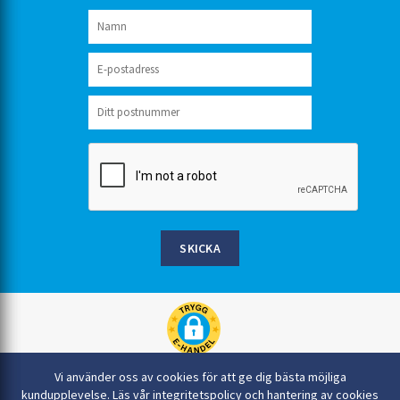
SKICKA
Rinkaby Rör AB, Box 54, 296 21 Åhus
Vi använder oss av cookies för att ge dig bästa möjliga
044-22 54 90
kundupplevelse.
Läs vår integritetspolicy och hantering av cookies