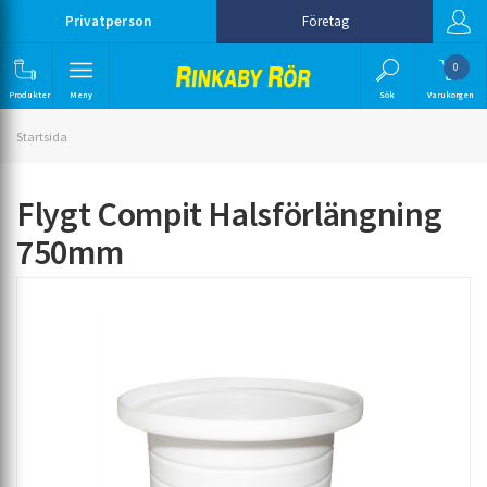
Privatperson
Företag
0
Produkter
Meny
Sök
Varukorgen
Startsida
Flygt Compit Halsförlängning
750mm