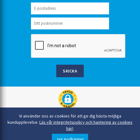
SKICKA
Rinkaby Rör AB, Box 54, 296 21 Åhus
Vi använder oss av cookies för att ge dig bästa möjliga
044-22 54 90
kundupplevelse.
Läs vår integritetspolicy och hantering av cookies
här!
.
info@rinkabyror.se
© Alla rättigheter tillhör Rinkaby Rör AB
Jag godkänner