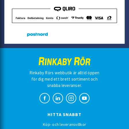
Rinkaby Rörs webbutik är alltid öppen
för dig med ett brett sortiment och
snabba leveranser.
HITTA SNABBT
Köp- och leveransvillkor