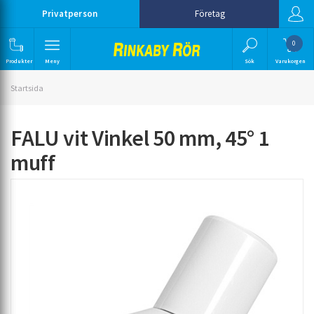
Privatperson
Företag
0
Produkter
Meny
Sök
Varukorgen
Startsida
FALU vit Vinkel 50 mm, 45° 1
muff