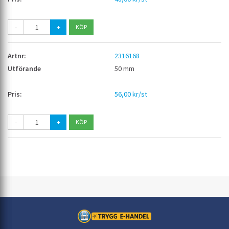
-
+
2316168
50 mm
56,00 kr/st
-
+