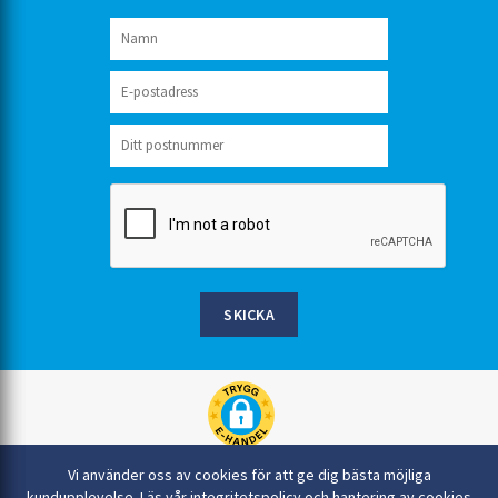
SKICKA
Rinkaby Rör AB, Box 54, 296 21 Åhus
Vi använder oss av cookies för att ge dig bästa möjliga
044-22 54 90
kundupplevelse.
Läs vår integritetspolicy och hantering av cookies