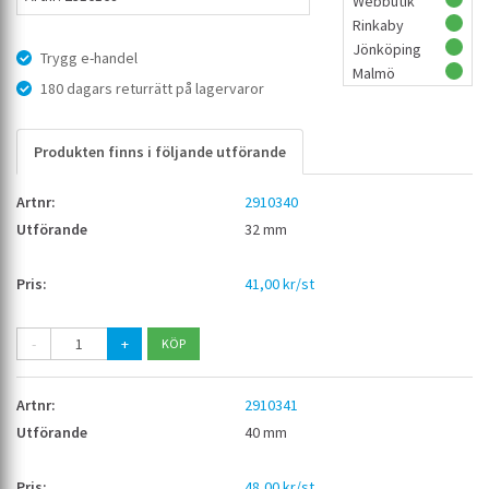
Webbutik
Rinkaby
Jönköping
Trygg e-handel
Malmö
180 dagars returrätt på lagervaror
Produkten finns i följande utförande
2910340
32 mm
41,00 kr/st
-
+
2910341
40 mm
48,00 kr/st