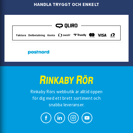
HANDLA TRYGGT OCH ENKELT
Rinkaby Rörs webbutik är alltid öppen
för dig med ett brett sortiment och
snabba leveranser.