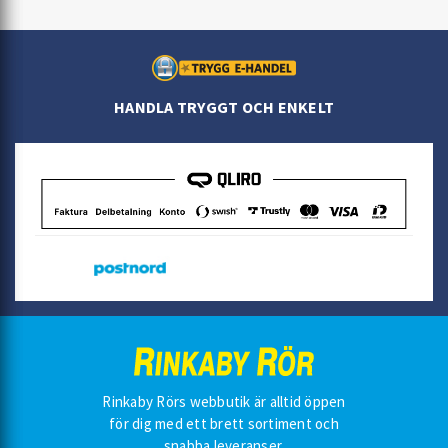
HANDLA TRYGGT OCH ENKELT
Rinkaby Rörs webbutik är alltid öppen
för dig med ett brett sortiment och
snabba leveranser.