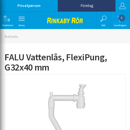
Privatperson
Företag
0
Produkter
Meny
Sök
Varukorgen
Startsida
FALU Vattenlås, FlexiPung,
G32x40 mm