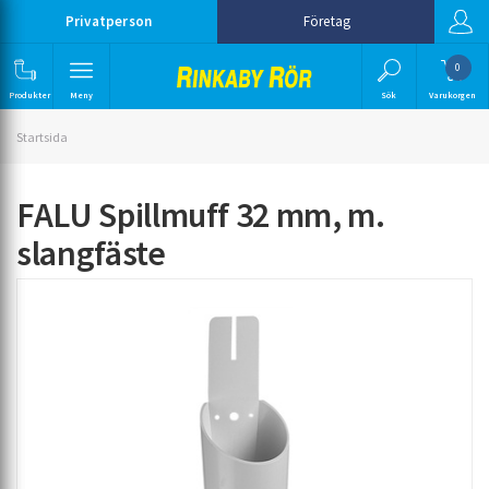
Privatperson
Företag
0
Produkter
Meny
Sök
Varukorgen
Startsida
FALU Spillmuff 32 mm, m.
slangfäste