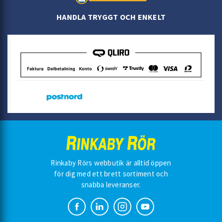
HANDLA TRYGGT OCH ENKELT
Rinkaby Rörs webbutik är alltid öppen
för dig med ett brett sortiment och
snabba leveranser.