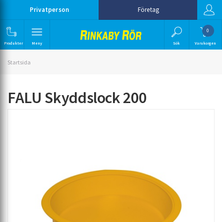
Privatperson
Företag
0
Produkter
Meny
Sök
Varukorgen
Startsida
FALU Skyddslock 200