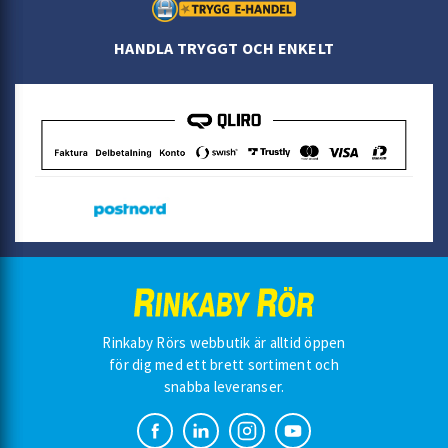
HANDLA TRYGGT OCH ENKELT
Rinkaby Rörs webbutik är alltid öppen
för dig med ett brett sortiment och
snabba leveranser.