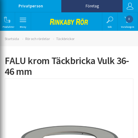
Privatperson
Företag
0
Produkter
Meny
Sök
Varukorgen
Startsida
Rör och rördelar
Täckbrickor
FALU krom Täckbricka Vulk 36-
46 mm