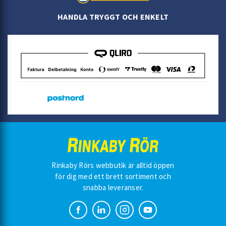
HANDLA TRYGGT OCH ENKELT
Rinkaby Rörs webbutik är alltid öppen
för dig med ett brett sortiment och
snabba leveranser.