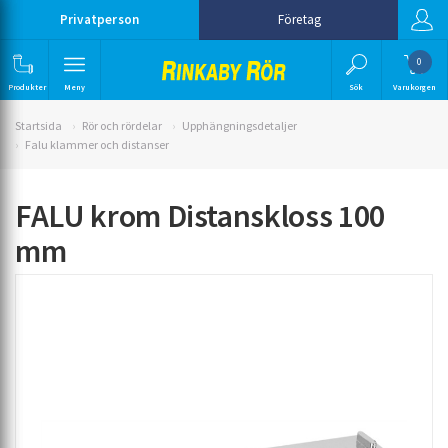
Privatperson
Företag
0
Produkter
Meny
Sök
Varukorgen
Startsida
Rör och rördelar
Upphängningsdetaljer
Falu klammer och distanser
FALU krom Distanskloss 100
mm