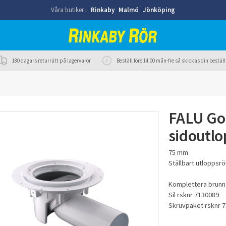
Våra butiker i
Rinkaby
Malmö
Jönköping
180 dagars returrätt på lagervaror
Beställ före 14.00 mån-fre så skickas din best
FALU Gol
sidoutl
75 mm
Ställbart utloppsrö
Komplettera brunne
Sil rsknr 7130089
Skruvpaket rsknr 