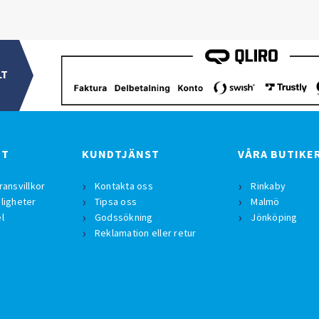
LT
BT
KUNDTJÄNST
VÅRA BUTIKE
ransvillkor
Kontakta oss
Rinkaby
ligheter
Tipsa oss
Malmö
l
Godssökning
Jönköping
Reklamation eller retur