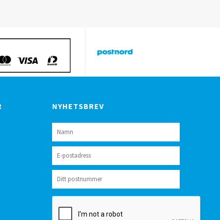
R
NYHETSBREV