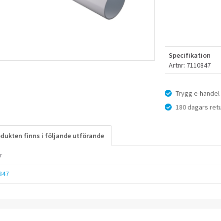
Specifikation
Artnr: 7110847
Trygg e-handel
180 dagars retu
dukten finns i följande utförande
r
847