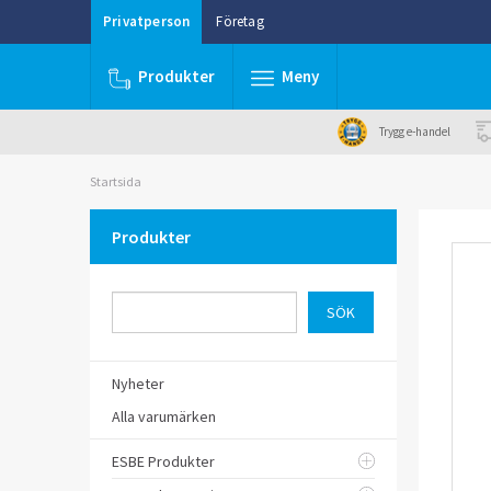
Privatperson
Företag
Produkter
Meny
Trygg e-handel
Startsida
Produkter
Nyheter
Alla varumärken
ESBE Produkter