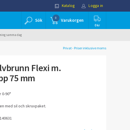
Katalog
Logga in
0
Sök
Varukorgen
0 kr
ällning samma dag
Privat - Priser inklusive moms
vbrunn Flexi m.
opp 75 mm
r 0-90°
n med sil och skruvpaket.
7140631