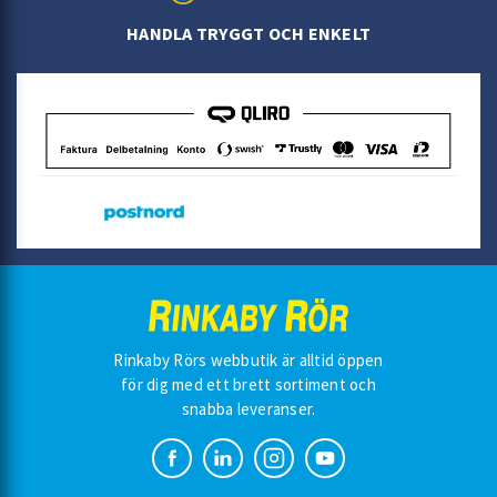
HANDLA TRYGGT OCH ENKELT
Rinkaby Rörs webbutik är alltid öppen
för dig med ett brett sortiment och
snabba leveranser.