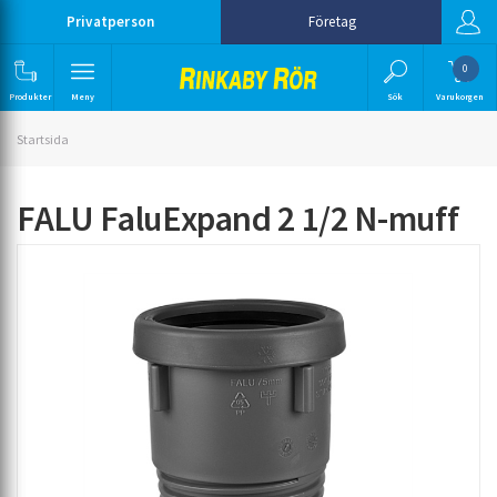
Privatperson
Företag
0
Produkter
Meny
Sök
Varukorgen
Startsida
FALU FaluExpand 2 1/2 N-muff