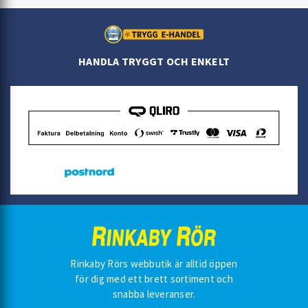
HANDLA TRYGGT OCH ENKELT
Rinkaby Rörs webbutik är alltid öppen
för dig med ett brett sortiment och
snabba leveranser.