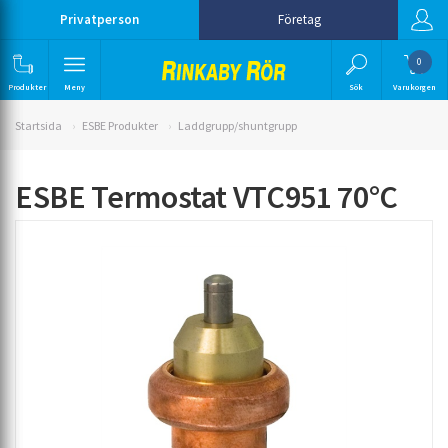
Privatperson
Företag
0
Produkter
Meny
Sök
Varukorgen
Startsida
ESBE Produkter
Laddgrupp/shuntgrupp
ESBE Termostat VTC951 70°C