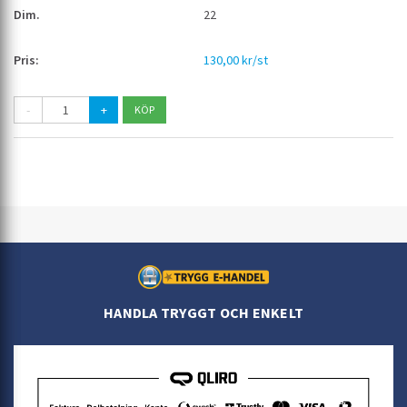
22
130,00 kr/st
-
+
HANDLA TRYGGT OCH ENKELT