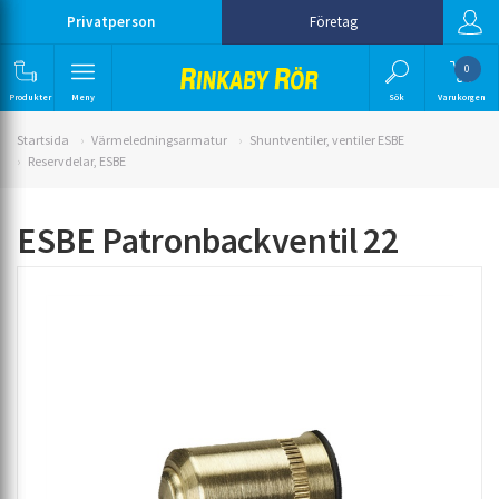
Privatperson
Företag
0
Produkter
Meny
Sök
Varukorgen
Startsida
Värmeledningsarmatur
Shuntventiler, ventiler ESBE
Reservdelar, ESBE
ESBE Patronbackventil 22