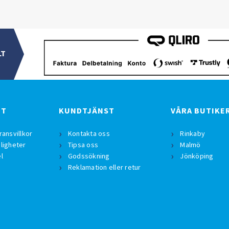
LT
BT
KUNDTJÄNST
VÅRA BUTIKE
ransvillkor
Kontakta oss
Rinkaby
ligheter
Tipsa oss
Malmö
l
Godssökning
Jönköping
Reklamation eller retur