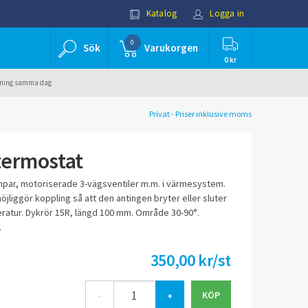
Katalog
Logga in
0
Sök
Varukorgen
0 kr
ällning samma dag
Privat - Priser inklusive moms
termostat
mpar, motoriserade 3-vägsventiler m.m. i värmesystem.
jliggör koppling så att den antingen bryter eller sluter
ratur. Dykrör 15R, längd 100 mm. Område 30-90°.
.
350,00 kr/st
-
+