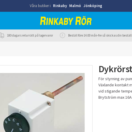
Våra butiker i
Rinkaby
Malmö
Jönköping
180 dagars returrätt på lagervaror
Beställ före 14.00 mån-fre så skickas din best
Dykrörs
För styrning av pu
Växlande kontakt mö
vid stigande tempe
Brytström max 16A