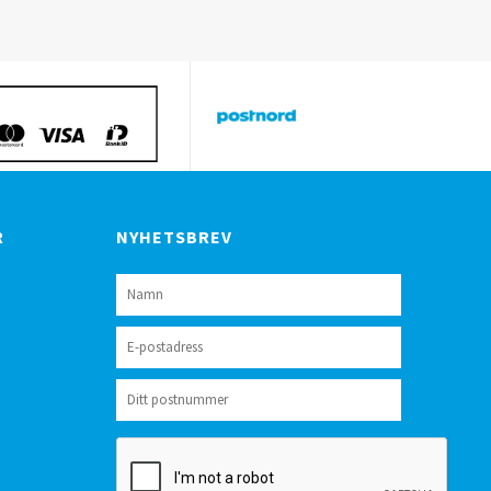
R
NYHETSBREV