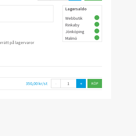
Lagersaldo
Webbutik
Rinkaby
Jönköping
Malmö
rrätt på lagervaror
350,00 kr/st
-
+