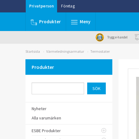
Privatperson
Företag
Produkter
Meny
Trygg e-handel
Startsida
Värmeledningsarmatur
Termostater
Produkter
Nyheter
Alla varumärken
ESBE Produkter