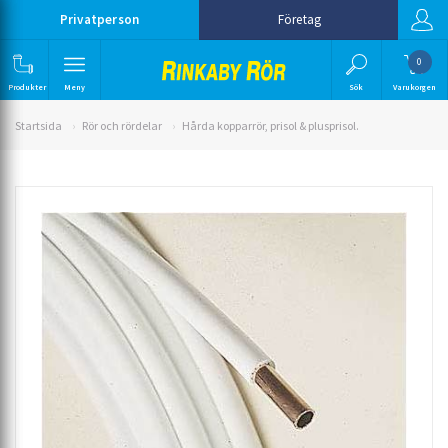
Privatperson
Företag
0
Produkter
Meny
Sök
Varukorgen
Startsida
Rör och rördelar
Hårda kopparrör, prisol & plusprisol.