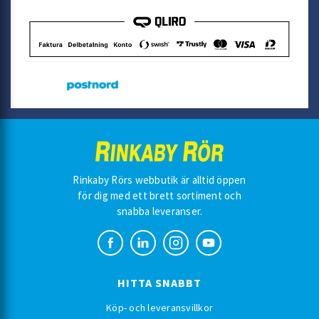
Rinkaby Rörs webbutik är alltid öppen
för dig med ett brett sortiment och
snabba leveranser.
HITTA SNABBT
Köp- och leveransvillkor