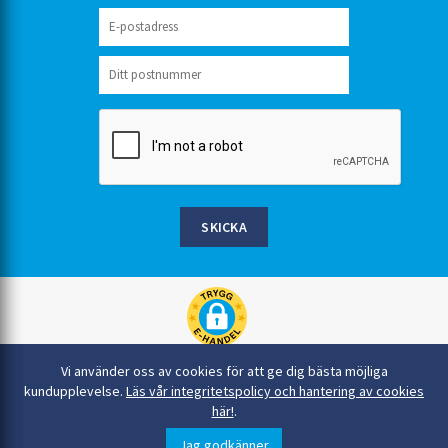
SKICKA
Rinkaby Rör AB, Box 54, 296 21 Åhus
Vi använder oss av cookies för att ge dig bästa möjliga
044-22 54 90
kundupplevelse.
Läs vår integritetspolicy och hantering av cookies
här!
.
info@rinkabyror.se
© Alla rättigheter tillhör Rinkaby Rör AB
Jag godkänner