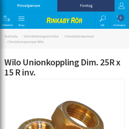
Privatperson
Företag
0
Produkter
Meny
Sök
Varukorgen
Startsida
Värmeledningsarmatur
Cirkulationspumpar
Cirkulationspumpar Wilo
Wilo Unionkoppling Dim. 25R x
15 R inv.