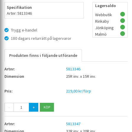
Lagersaldo
Specifikation
Artnr: 5813346
Webbutik
Rinkaby
Jönköping
Trygg e-handel
Malmö
180 dagars returrätt på lagervaror
Produkten finns i följande utförande
5813346
25R inv. x 15R inv.
219,00 kr/förp
-
+
5813347
32R inv. x 20R inv.