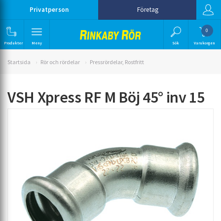
Privatperson
Företag
0
Produkter
Meny
Sök
Varukorgen
Startsida
Rör och rördelar
Pressrördelar, Rostfritt
VSH Xpress RF M Böj 45° inv 15