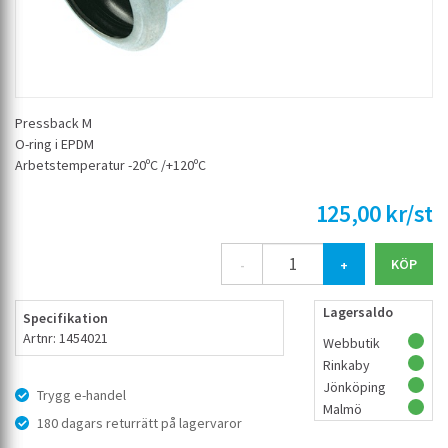
Pressback M
O-ring i EPDM
Arbetstemperatur -20ºC /+120ºC
125,00 kr/st
-
+
Lagersaldo
Specifikation
Artnr: 1454021
Webbutik
Rinkaby
Jönköping
Trygg e-handel
Malmö
180 dagars returrätt på lagervaror