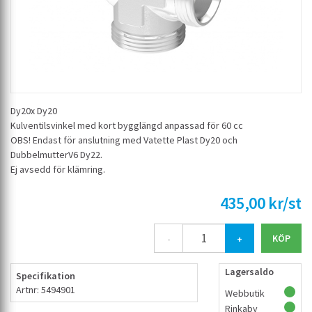
Dy20x Dy20
Kulventilsvinkel med kort bygglängd anpassad för 60 cc
OBS! Endast för anslutning med Vatette Plast Dy20 och
DubbelmutterV6 Dy22.
Ej avsedd för klämring.
435,00 kr/st
-
+
Lagersaldo
Specifikation
Artnr: 5494901
Webbutik
Rinkaby