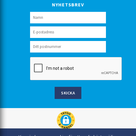
NYHETSBREV
SKICKA
Rinkaby Rör AB, Box 54, 296 21 Åhus