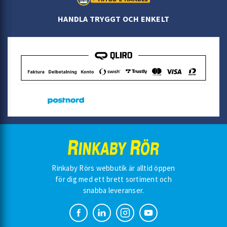
HANDLA TRYGGT OCH ENKELT
Rinkaby Rörs webbutik är alltid öppen
för dig med ett brett sortiment och
snabba leveranser.