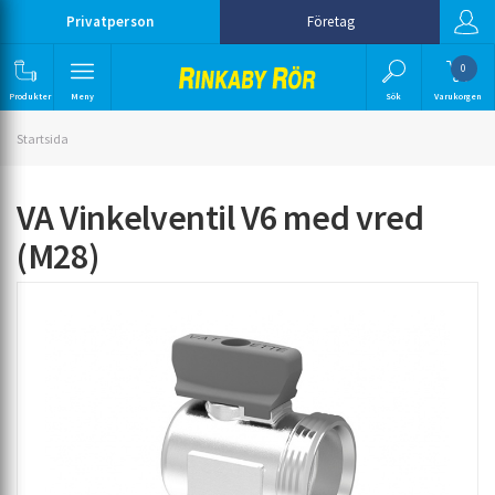
Privatperson
Företag
0
Produkter
Meny
Sök
Varukorgen
Startsida
VA Vinkelventil V6 med vred
(M28)