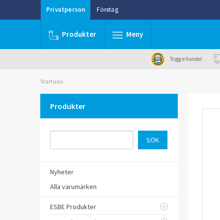
Privatperson
Företag
Produkter
Meny
Trygg e-handel
Startsida
Produkter
Nyheter
Alla varumärken
ESBE Produkter