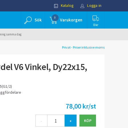
Katalog
Logga in
0
Sök
Varukorgen
0 kr
ällning samma dag
Privat - Priser inklusive moms
del V6 Vinkel, Dy22x15,
5(G1/2)
väggfördelare
78,00 kr/st
-
+