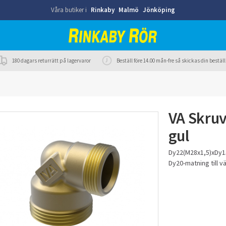
Våra butiker i
Rinkaby
Malmö
Jönköping
180 dagars returrätt på lagervaror
Beställ före 14.00 mån-fre så skickas din best
VA Skruv
gul
Dy22(M28x1,5)xDy1
Dy20-matning till 