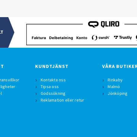
LT
BT
KUNDTJÄNST
VÅRA BUTIKE
ransvillkor
Kontakta oss
Rinkaby
ligheter
Tipsa oss
Malmö
l
Godssökning
Jönköping
Reklamation eller retur