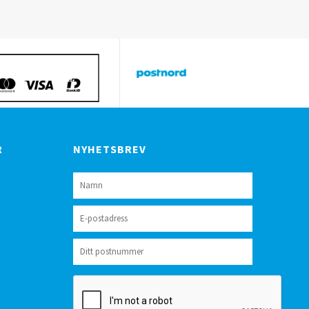
R
NYHETSBREV