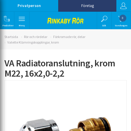
Privatperson
Företag
0
Produkter
Meny
Sök
Varukorgen
Startsida
Rör och rördelar
Förkromade rör, delar
Vatette Klämringskopplingar, krom
VA Radiatoranslutning, krom
M22, 16x2,0-2,2